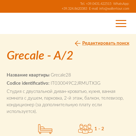
Tel.
+39.0431.422515
WhatsApp:
+39.324.8620383
E-mail:
info@waltertour.com
Редактировать поиск
Grecale - A/2
Название квартиры
Grecale28
Codice identificativo:
IT030049C2JRMUTX3G
Студия с двуспальной диван-кроватью, кухня, ванная
комната с душем, парковка, 2-й этаж, балкон, телевизор,
кондиционер (за дополнительную плату если
используется).
1 - 2