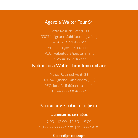
Agenzia Walter Tour Srl
Piazza Rosa dei Venti, 33
33054 Lignano Sabbiadoro (Udine)
Tel.
+39.0431.422515
Mail:
info@waltertour.com
PEC:
waltertour@pecitaliana.it
P.IVA 00498480300
Fadini Luca Walter Tour Immobiliare
Piazza Rosa dei Venti 33
33054 Lignano Sabbiadoro (UD)
PEC:
luca.fadini@pecitaliana.it
P. IVA 03000040307
Расписание работы офиса:
С апреля по сентябрь
9.00 - 12.00 | 15.30 - 19.00
Суббота 9.00 - 12.00 | 15.30 - 19.00
С октября по март