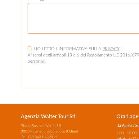
HO LETTO L'INFORMATIVA SULLA
PRIVACY
.
Ai sensi degli articoli 13 e 6 del Regolamento UE 2016/679 d
personali.
Agenzia Walter Tour Srl
Orari aper
Piazza Rosa dei Venti, 33
Da Aprile a S
33054 Lignano Sabbiadoro (Udine)
9.00 - 12.00 |
Tel.
+39.0431.422515
Sabato 9.00 -