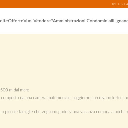
Tel.
+39.0
dite
Offerte
Vuoi Vendere?
Amministrazioni Condominiali
Lignan
a 500 m dal mare
, composto da una camera matrimoniale, soggiorno con divano letto, cu
ie o piccole famiglie che vogliono godersi una vacanza comoda a pochi pa