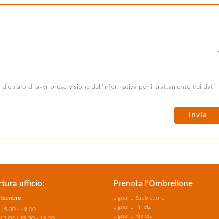
ichiaro di aver preso visione dell’informativa per il trattamento dei dati
tura ufficio:
Prenota l'Ombrellone
ettembre
Lignano Sabbiadoro
Lignano Pineta
 15.30 - 19.00
Lignano Riviera
 12.00 | 15.30 - 19.00