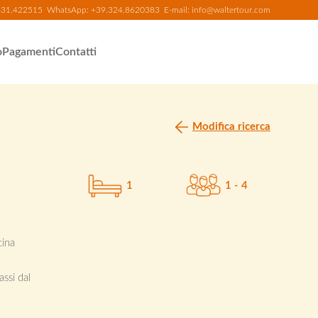
431.422515
WhatsApp:
+39.324.8620383
E-mail:
info@waltertour.com
o
Pagamenti
Contatti
Modifica ricerca
1
1 - 4
cina
ssi dal