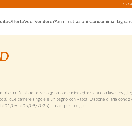
Tel.
+39.0
dite
Offerte
Vuoi Vendere?
Amministrazioni Condominiali
Lignan
 D
con piscina. Al piano terra soggiorno e cucina attrezzata con lavastoviglie
ia), due camere singole e un bagno con vasca. Dispone di aria condizi
a dal 01/06 al 06/09/2026). Ideale per famiglie.