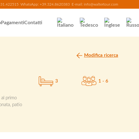
431.422515
WhatsApp:
+39.324.8620383
E-mail:
info@waltertour.com
o
Pagamenti
Contatti
Modifica ricerca
3
1 - 6
; al primo
onata, patio