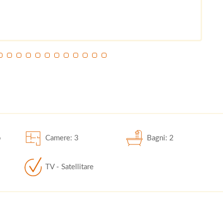
o
Camere: 3
Bagni: 2
TV - Satellitare